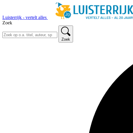
Luisterrijk - vertelt alles
Zoek
Zoek