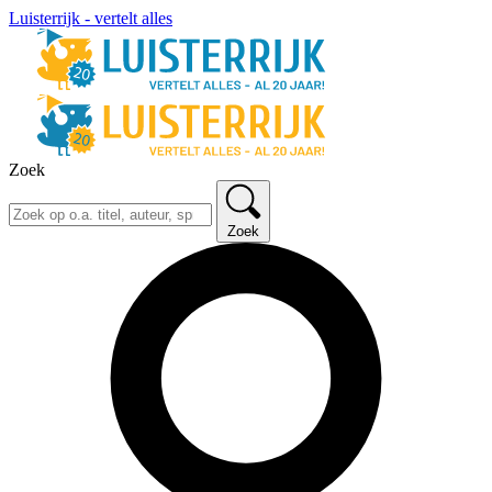
Luisterrijk - vertelt alles
Zoek
Zoek