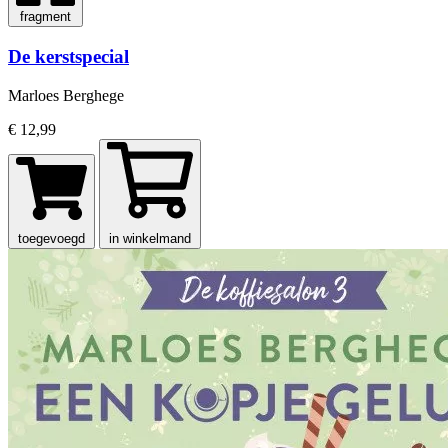
fragment
De kerstspecial
Marloes Berghege
€ 12,99
toegevoegd
in winkelmand