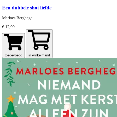
Een dubbele shot liefde
Marloes Berghege
€ 12,99
toegevoegd
in winkelmand