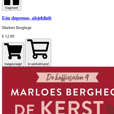
fragment
Eén depresso, alsjeblieft
Marloes Berghege
€ 12,99
toegevoegd
in winkelmand