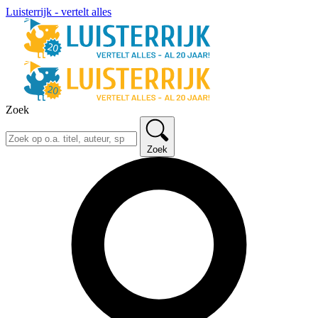
Luisterrijk - vertelt alles
Zoek
Zoek