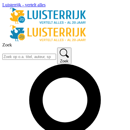
Luisterrijk - vertelt alles
Zoek
Zoek