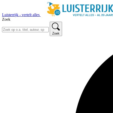
Luisterrijk - vertelt alles
Zoek
Zoek