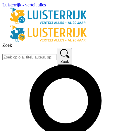
Luisterrijk - vertelt alles
Zoek
Zoek