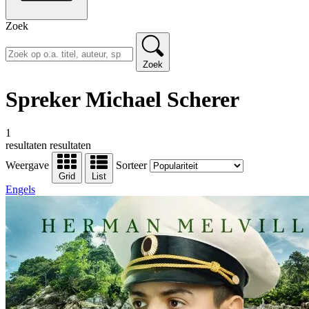
Zoek
Zoek
Spreker Michael Scherer
1
resultaten
resultaten
Weergave
Sorteer
Grid
List
Engels