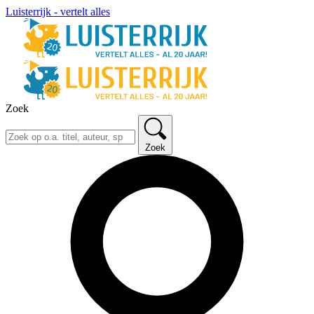
Luisterrijk - vertelt alles
Zoek
Zoek