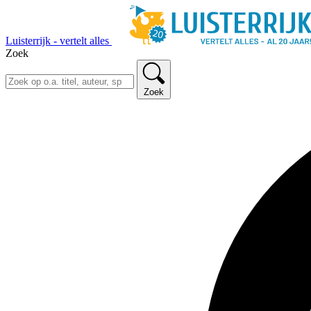
Luisterrijk - vertelt alles
Zoek
Zoek