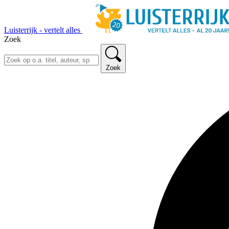
Luisterrijk - vertelt alles
Zoek
Zoek