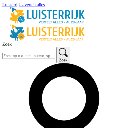
Luisterrijk - vertelt alles
Zoek
Zoek