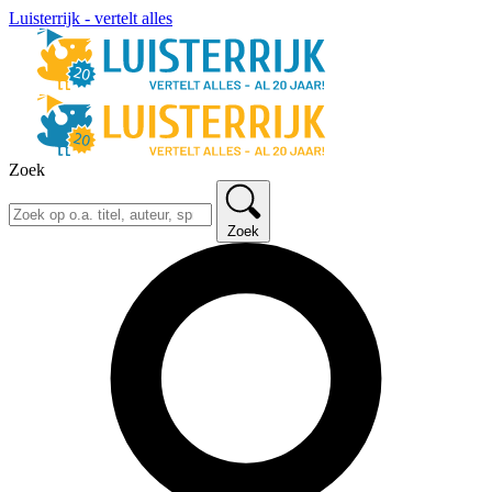
Luisterrijk - vertelt alles
Zoek
Zoek