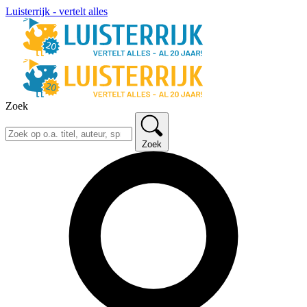
Luisterrijk - vertelt alles
Zoek
Zoek