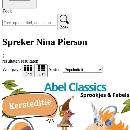
Zoek
Zoek
Spreker Nina Pierson
2
resultaten
resultaten
Weergave
Sorteer
Grid
List