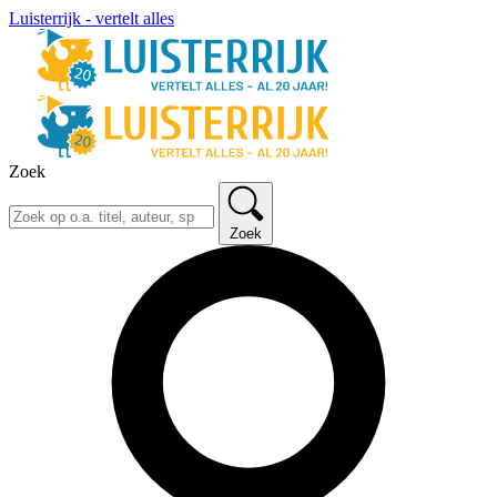
Luisterrijk - vertelt alles
Zoek
Zoek