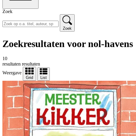
Zoek
Zoek
Zoekresultaten voor nol-havens
10
resultaten
resultaten
Weergave
Grid
List