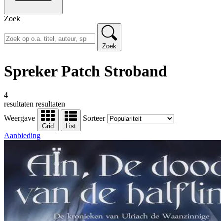
Zoek
Zoek
Spreker Patch Stroband
4
resultaten
resultaten
Weergave
Sorteer
Grid
List
Aanbieding