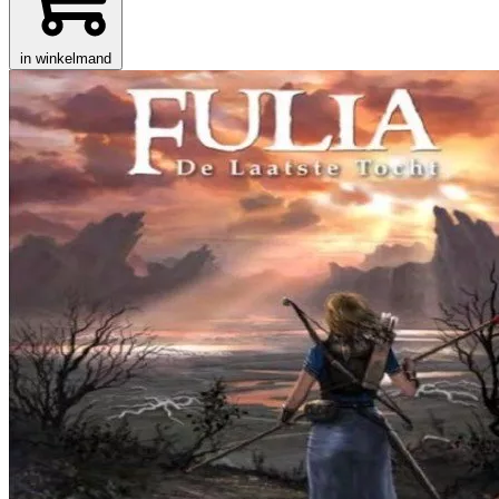
in winkelmand