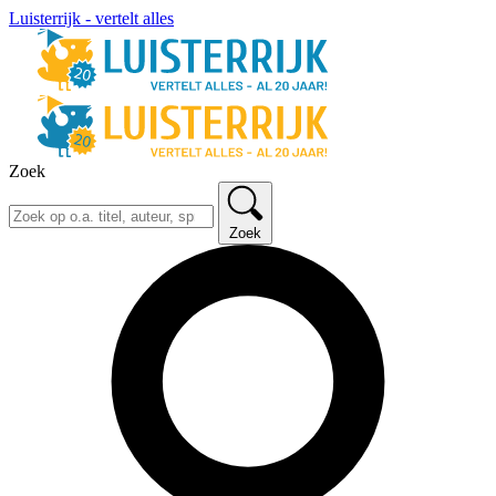
Luisterrijk - vertelt alles
Zoek
Zoek