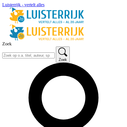
Luisterrijk - vertelt alles
Zoek
Zoek