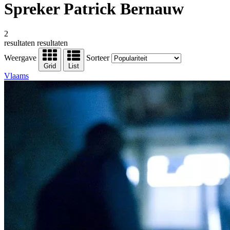
Spreker Patrick Bernauw
2
resultaten
resultaten
Weergave
Sorteer
Grid
List
Vlaams