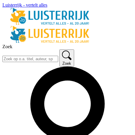
Luisterrijk - vertelt alles
Zoek
Zoek