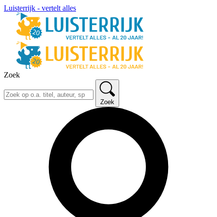
Luisterrijk - vertelt alles
Zoek
Zoek