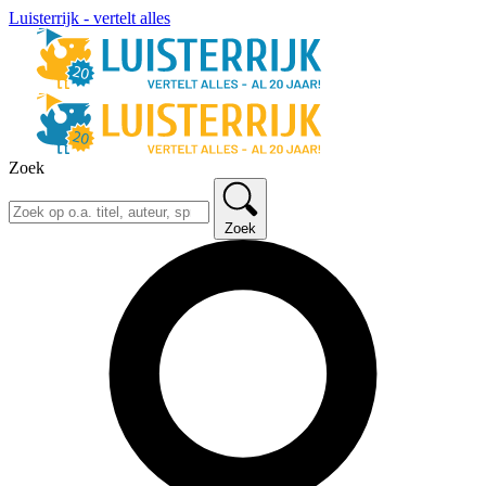
Luisterrijk - vertelt alles
Zoek
Zoek