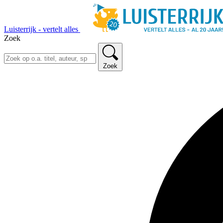
Luisterrijk - vertelt alles
Zoek
Zoek