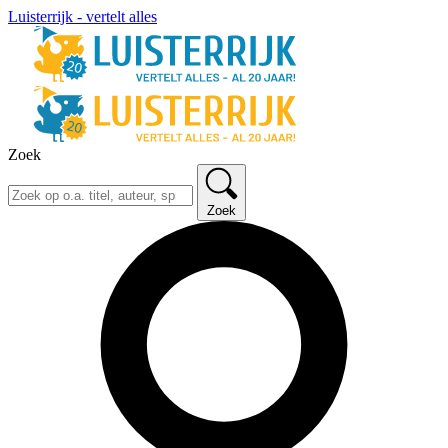
Luisterrijk - vertelt alles
Zoek
Zoek