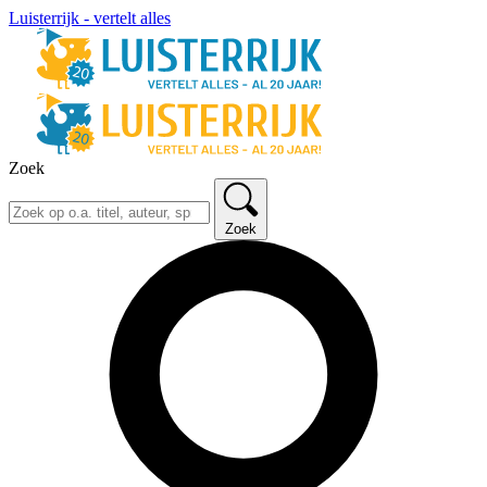
Luisterrijk - vertelt alles
Zoek
Zoek