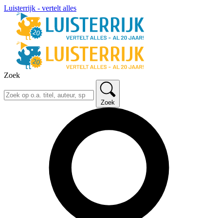
Luisterrijk - vertelt alles
Zoek
Zoek