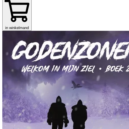
in winkelmand