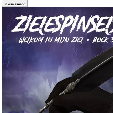
in winkelmand