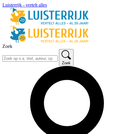
Luisterrijk - vertelt alles
Zoek
Zoek