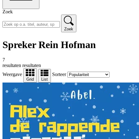
Zoek
Zoek
Spreker Rein Hofman
7
resultaten
resultaten
Weergave
Sorteer
Grid
List