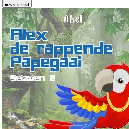
in winkelmand