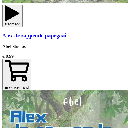
fragment
Alex de rappende papegaai
Abel Studios
€ 8,99
in winkelmand