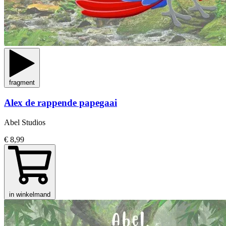
fragment
Alex de rappende papegaai
Abel Studios
€ 8,99
in winkelmand