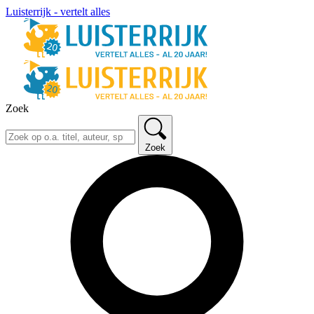
Luisterrijk - vertelt alles
Zoek
Zoek