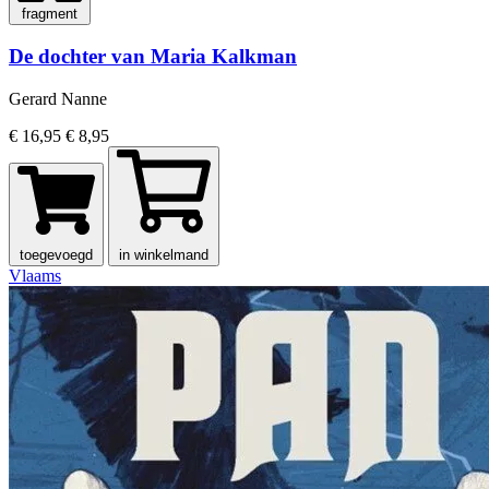
fragment
De dochter van Maria Kalkman
Gerard Nanne
€ 16,95
€ 8,95
toegevoegd
in winkelmand
Vlaams