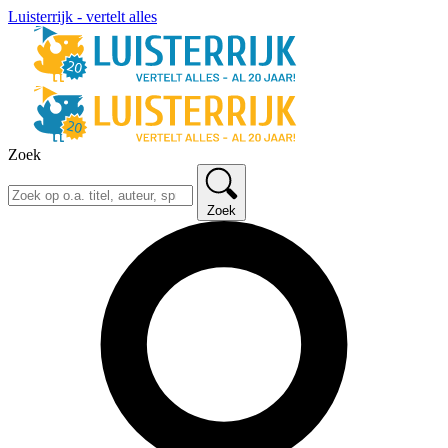
Luisterrijk - vertelt alles
Zoek
Zoek