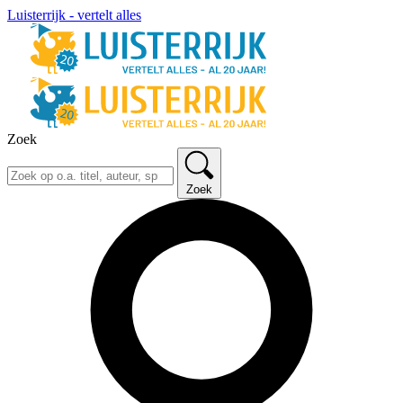
Luisterrijk - vertelt alles
Zoek
Zoek