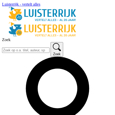
Luisterrijk - vertelt alles
Zoek
Zoek