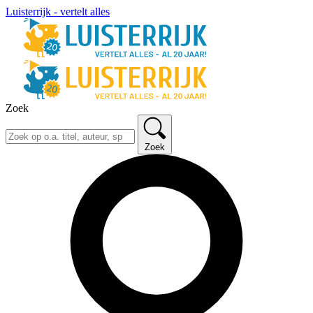
Luisterrijk - vertelt alles
Zoek
Zoek