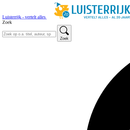
Luisterrijk - vertelt alles
Zoek
Zoek