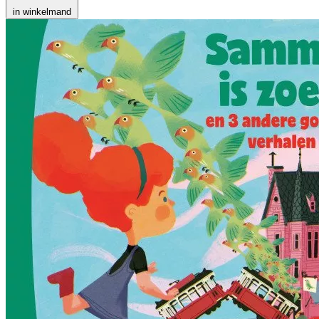
in winkelmand