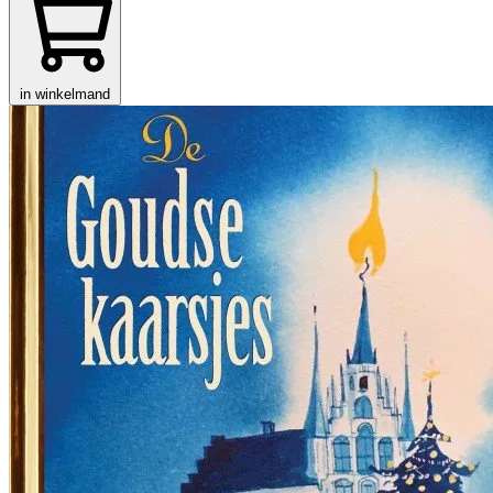
in winkelmand