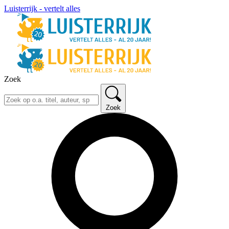
Luisterrijk - vertelt alles
Zoek
Zoek