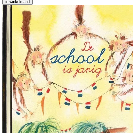
in winkelmand