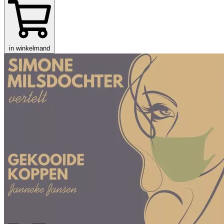
in winkelmand