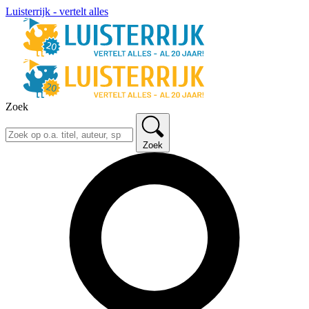
Luisterrijk - vertelt alles
Zoek
Zoek