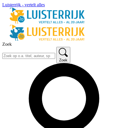
Luisterrijk - vertelt alles
Zoek
Zoek