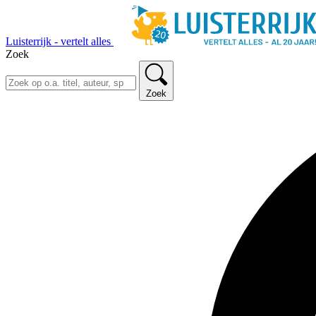
Luisterrijk - vertelt alles
Zoek
Zoek