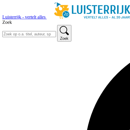
Luisterrijk - vertelt alles
Zoek
Zoek