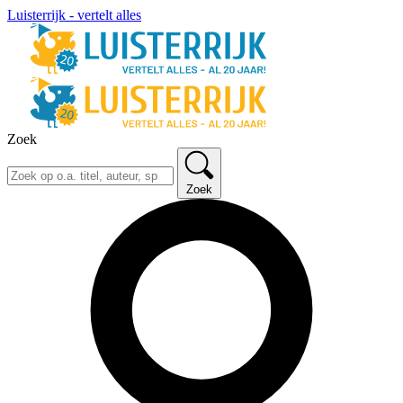
Luisterrijk - vertelt alles
Zoek
Zoek