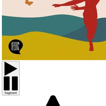
fragment