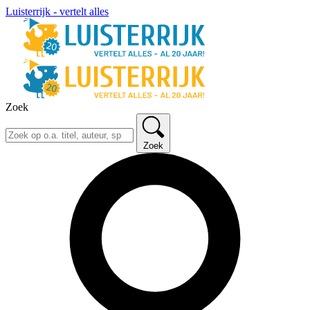
Luisterrijk - vertelt alles
Zoek
Zoek