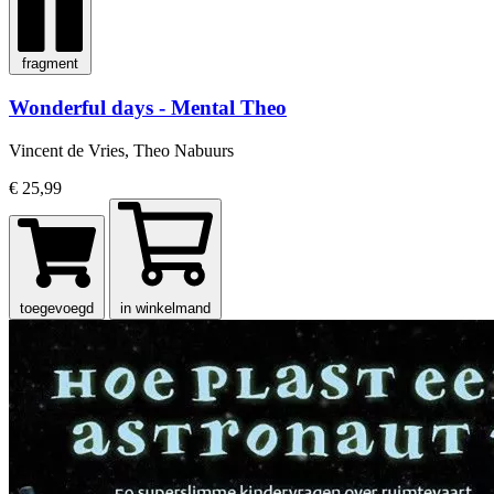
fragment
Wonderful days - Mental Theo
Vincent de Vries, Theo Nabuurs
€ 25,99
toegevoegd
in winkelmand