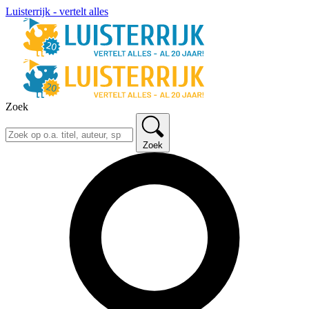
Luisterrijk - vertelt alles
Zoek
Zoek