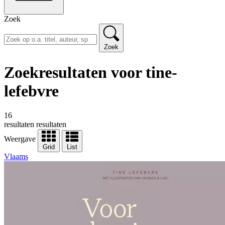
Zoek
Zoek
Zoekresultaten voor tine-
lefebvre
16
resultaten
resultaten
Weergave
Grid
List
Vlaams