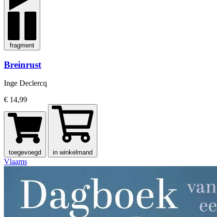
fragment
Breinrust
Inge Declercq
€ 14,99
toegevoegd
in winkelmand
Vlaams