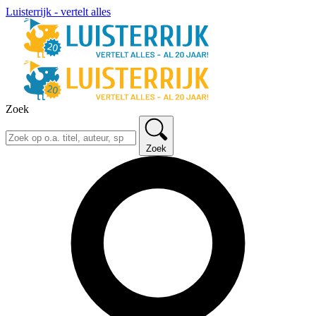
Luisterrijk - vertelt alles
Zoek
Zoek