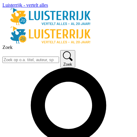
Luisterrijk - vertelt alles
Zoek
Zoek