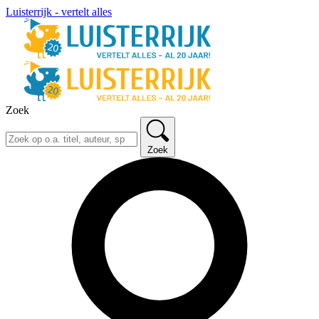
Luisterrijk - vertelt alles
Zoek
Zoek