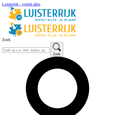
Luisterrijk - vertelt alles
Zoek
Zoek