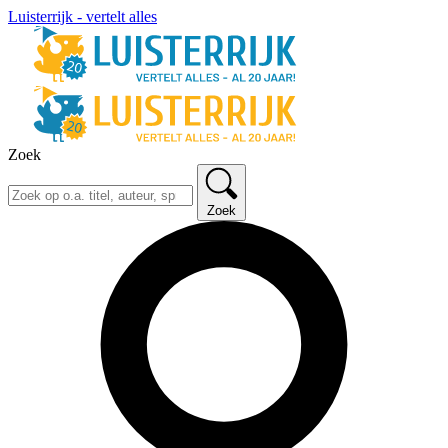
Luisterrijk - vertelt alles
Zoek
Zoek