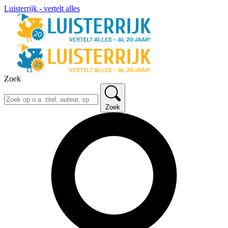
Luisterrijk - vertelt alles
Zoek
Zoek