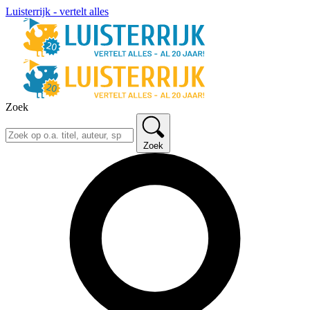
Luisterrijk - vertelt alles
Zoek
Zoek