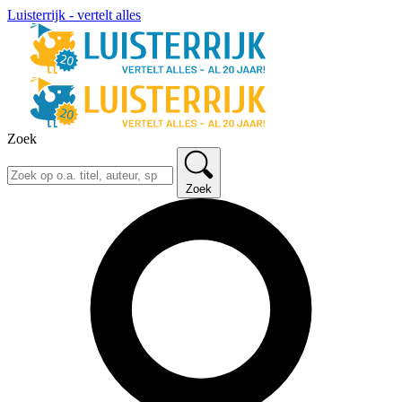
Luisterrijk - vertelt alles
Zoek
Zoek