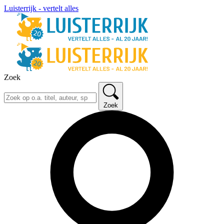
Luisterrijk - vertelt alles
Zoek
Zoek