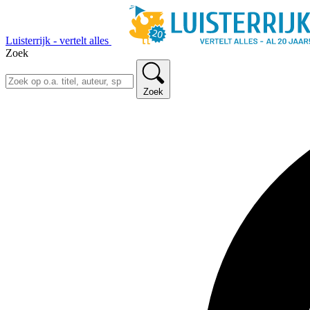
Luisterrijk - vertelt alles
Zoek
Zoek