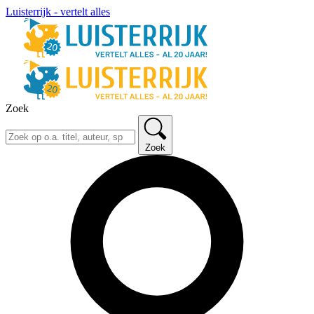
Luisterrijk - vertelt alles
Zoek
Zoek