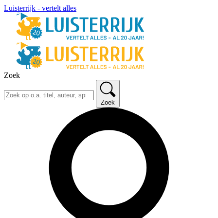
Luisterrijk - vertelt alles
Zoek
Zoek